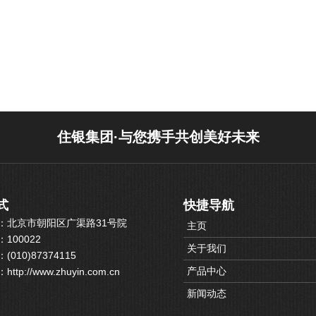
住银集团·与您携手共创美好未来
式
快捷导航
：北京市朝阳区广渠路31号院
主页
100022
关于我们
010)87374115
产品中心
tp://www.zhuyin.com.cn
新闻动态