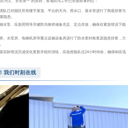
预防为主、安全第一”的原则，各项防汛工作已全面部署到位：
工程团队已对园区所有楼宇屋顶、平台的天沟、雨水口、落水管进行了彻底排查与
塞隐患。
板、抽水泵、应急照明等关键防汛物资储备充足、定点存放，确保在紧急情况下能
配电房、水泵房、电梯机房等重点设施设备房进行了防水密封检查及隐患排查，力
。
根据实际情况完成优化更新并组织演练，应急抢险队伍24小时待命，确保响应迅
！我们时刻在线