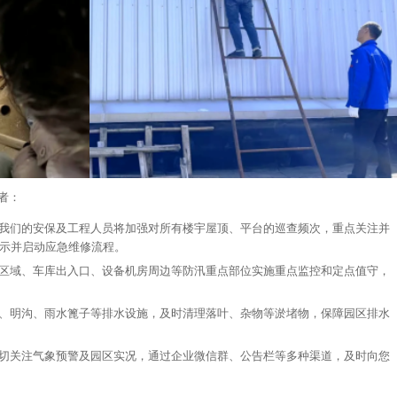
者：
后，我们的安保及工程人员将加强对所有楼宇屋顶、平台的巡查频次，重点关注并
示并启动应急维修流程。
较低区域、车库出入口、设备机房周边等防汛重点部位实施重点监控和定点值守，
道路、明沟、雨水篦子等排水设施，及时清理落叶、杂物等淤堵物，保障园区排水
将密切关注气象预警及园区实况，通过企业微信群、公告栏等多种渠道，及时向您