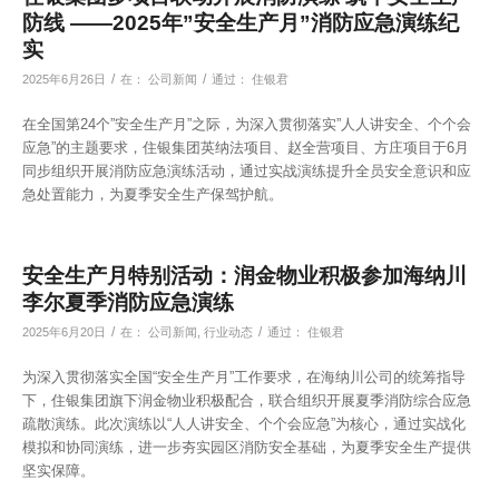
防线 ——2025年”安全生产月”消防应急演练纪
实
/
/
2025年6月26日
在：
公司新闻
通过：
住银君
在全国第24个”安全生产月”之际，为深入贯彻落实”人人讲安全、个个会
应急”的主题要求，住银集团英纳法项目、赵全营项目、方庄项目于6月
同步组织开展消防应急演练活动，通过实战演练提升全员安全意识和应
急处置能力，为夏季安全生产保驾护航。
安全生产月特别活动：润金物业积极参加海纳川
李尔夏季消防应急演练
/
/
2025年6月20日
在：
公司新闻
,
行业动态
通过：
住银君
为深入贯彻落实全国“安全生产月”工作要求，在海纳川公司的统筹指导
下，住银集团旗下润金物业积极配合，联合组织开展夏季消防综合应急
疏散演练。此次演练以“人人讲安全、个个会应急”为核心，通过实战化
模拟和协同演练，进一步夯实园区消防安全基础，为夏季安全生产提供
坚实保障。