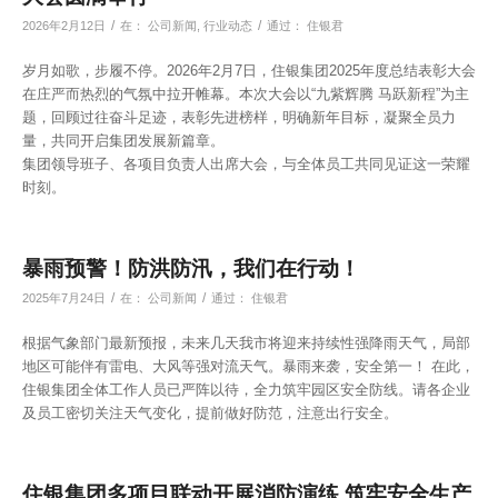
/
/
2026年2月12日
在：
公司新闻
,
行业动态
通过：
住银君
岁月如歌，步履不停。2026年2月7日，住银集团2025年度总结表彰大会
在庄严而热烈的气氛中拉开帷幕。本次大会以“九紫辉腾 马跃新程”为主
题，回顾过往奋斗足迹，表彰先进榜样，明确新年目标，凝聚全员力
量，共同开启集团发展新篇章。
集团领导班子、各项目负责人出席大会，与全体员工共同见证这一荣耀
时刻。
暴雨预警！防洪防汛，我们在行动！
/
/
2025年7月24日
在：
公司新闻
通过：
住银君
根据气象部门最新预报，未来几天我市将迎来持续性强降雨天气，局部
地区可能伴有雷电、大风等强对流天气。暴雨来袭，安全第一！ 在此，
住银集团全体工作人员已严阵以待，全力筑牢园区安全防线。请各企业
及员工密切关注天气变化，提前做好防范，注意出行安全。
住银集团多项目联动开展消防演练 筑牢安全生产